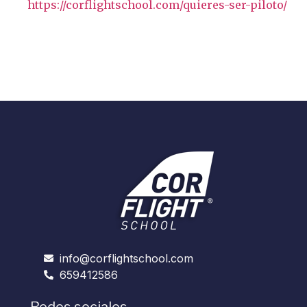
https://corflightschool.com/quieres-ser-piloto/
info@corflightschool.com
659412586
Redes sociales