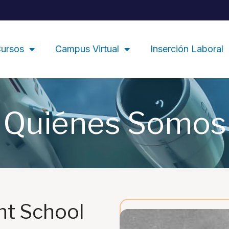
ursos
Campus Virtual
Inserción Laboral
Quiénes Somos
ght School